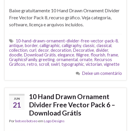
Baixe gratuitamente 10 Hand Drawn Ornament Divider
Free Vector Pack 8, recurso gráfico. Veja categoria,
software, licença e arquivos incluídos.
10-hand-drawn-ornament-divider-free-vector-pack-8
,
antique
,
border
,
calligraphic
,
calligraphy
,
classic
,
classical
,
collection
,
curl
,
decor
,
decoration
,
Decorative
,
divider
,
doodle
,
Download Grátis
,
elegance
,
filigree
,
flourish
,
frame
,
GraphicsFamily
,
greeting
,
ornamental
,
ornate
,
Recursos
Gráficos
,
retro
,
scroll
,
swirl
,
typographic
,
victorian
,
vignette
Deixe um comentário
10 Hand Drawn Ornament
JUN
21
Divider Free Vector Pack 6 –
Download Grátis
Por
botseo botseo
em
Logo Designs