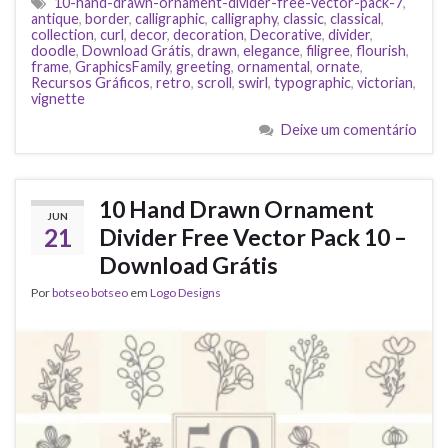
10-hand-drawn-ornament-divider-free-vector-pack-7
,
antique
,
border
,
calligraphic
,
calligraphy
,
classic
,
classical
,
collection
,
curl
,
decor
,
decoration
,
Decorative
,
divider
,
doodle
,
Download Grátis
,
drawn
,
elegance
,
filigree
,
flourish
,
frame
,
GraphicsFamily
,
greeting
,
ornamental
,
ornate
,
Recursos Gráficos
,
retro
,
scroll
,
swirl
,
typographic
,
victorian
,
vignette
Deixe um comentário
10 Hand Drawn Ornament
JUN
21
Divider Free Vector Pack 10 –
Download Grátis
Por
botseo botseo
em
Logo Designs