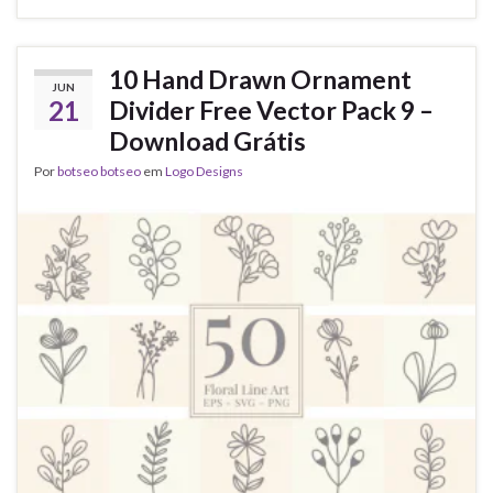
10 Hand Drawn Ornament
JUN
21
Divider Free Vector Pack 9 –
Download Grátis
Por
botseo botseo
em
Logo Designs