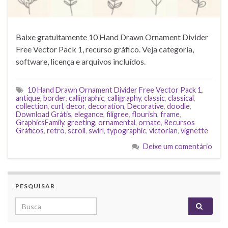
Baixe gratuitamente 10 Hand Drawn Ornament Divider
Free Vector Pack 1, recurso gráfico. Veja categoria,
software, licença e arquivos incluídos.
10 Hand Drawn Ornament Divider Free Vector Pack 1
,
antique
,
border
,
calligraphic
,
calligraphy
,
classic
,
classical
,
collection
,
curl
,
decor
,
decoration
,
Decorative
,
doodle
,
Download Grátis
,
elegance
,
filigree
,
flourish
,
frame
,
GraphicsFamily
,
greeting
,
ornamental
,
ornate
,
Recursos
Gráficos
,
retro
,
scroll
,
swirl
,
typographic
,
victorian
,
vignette
Deixe um comentário
PESQUISAR
Search for: