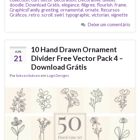
doodle
,
Download Grátis
,
elegance
,
filigree
,
flourish
,
frame
,
GraphicsFamily
,
greeting
,
ornamental
,
ornate
,
Recursos
Gráficos
,
retro
,
scroll
,
swirl
,
typographic
,
victorian
,
vignette
Deixe um comentário
10 Hand Drawn Ornament
JUN
21
Divider Free Vector Pack 4 –
Download Grátis
Por
botseo botseo
em
Logo Designs