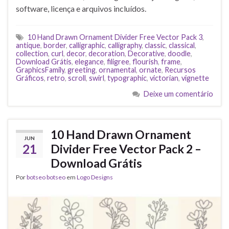
software, licença e arquivos incluídos.
10 Hand Drawn Ornament Divider Free Vector Pack 3
,
antique
,
border
,
calligraphic
,
calligraphy
,
classic
,
classical
,
collection
,
curl
,
decor
,
decoration
,
Decorative
,
doodle
,
Download Grátis
,
elegance
,
filigree
,
flourish
,
frame
,
GraphicsFamily
,
greeting
,
ornamental
,
ornate
,
Recursos
Gráficos
,
retro
,
scroll
,
swirl
,
typographic
,
victorian
,
vignette
Deixe um comentário
10 Hand Drawn Ornament
JUN
21
Divider Free Vector Pack 2 –
Download Grátis
Por
botseo botseo
em
Logo Designs