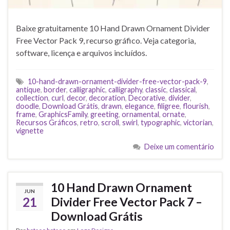
Baixe gratuitamente 10 Hand Drawn Ornament Divider
Free Vector Pack 9, recurso gráfico. Veja categoria,
software, licença e arquivos incluídos.
10-hand-drawn-ornament-divider-free-vector-pack-9
,
antique
,
border
,
calligraphic
,
calligraphy
,
classic
,
classical
,
collection
,
curl
,
decor
,
decoration
,
Decorative
,
divider
,
doodle
,
Download Grátis
,
drawn
,
elegance
,
filigree
,
flourish
,
frame
,
GraphicsFamily
,
greeting
,
ornamental
,
ornate
,
Recursos Gráficos
,
retro
,
scroll
,
swirl
,
typographic
,
victorian
,
vignette
Deixe um comentário
10 Hand Drawn Ornament
JUN
21
Divider Free Vector Pack 7 –
Download Grátis