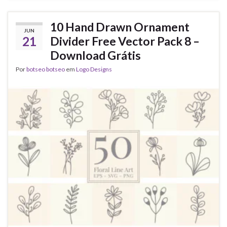
10 Hand Drawn Ornament
JUN
21
Divider Free Vector Pack 8 –
Download Grátis
Por
botseo botseo
em
Logo Designs