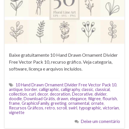
Baixe gratuitamente 10 Hand Drawn Ornament Divider
Free Vector Pack 10, recurso gráfico. Veja categoria,
software, licença e arquivos incluídos.
10 Hand Drawn Ornament Divider Free Vector Pack 10
,
antique
,
border
,
calligraphic
,
calligraphy
,
classic
,
classical
,
collection
,
curl
,
decor
,
decoration
,
Decorative
,
divider
,
doodle
,
Download Grátis
,
drawn
,
elegance
,
filigree
,
flourish
,
frame
,
GraphicsFamily
,
greeting
,
ornamental
,
ornate
,
Recursos Gráficos
,
retro
,
scroll
,
swirl
,
typographic
,
victorian
,
vignette
Deixe um comentário