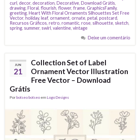
curl
,
decor
,
decoration
,
Decorative
,
Download Grátis
,
drawing
,
Floral
,
flourish
,
flower
,
frame
,
GraphicsFamily
,
greeting
,
Heart With Floral Ornaments Silhouettes Set Free
Vector
,
holiday
,
leaf
,
ornament
,
ornate
,
petal
,
postcard
,
Recursos Gráficos
,
retro
,
romantic
,
rose
,
silhouette
,
sketch
,
spring
,
summer
,
swirl
,
valentine
,
vintage
Deixe um comentário
Collection Set of Label
JUN
21
Ornament Vector Illustration
Free Vector – Download
Grátis
Por
botseo botseo
em
Logo Designs