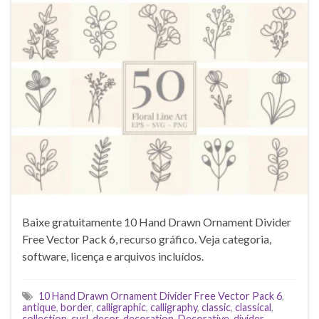
Baixe gratuitamente 10 Hand Drawn Ornament Divider
Free Vector Pack 6, recurso gráfico. Veja categoria,
software, licença e arquivos incluídos.
10 Hand Drawn Ornament Divider Free Vector Pack 6
,
antique
,
border
,
calligraphic
,
calligraphy
,
classic
,
classical
,
collection
,
curl
,
decor
,
decoration
,
Decorative
,
divider
,