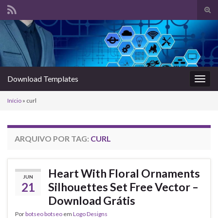
Alte
form
Search for:
de
pesq
Download Templates
Alter
nave
Início
»
curl
ARQUIVO POR TAG:
CURL
Heart With Floral Ornaments
JUN
21
Silhouettes Set Free Vector –
Download Grátis
Por
botseo botseo
em
Logo Designs