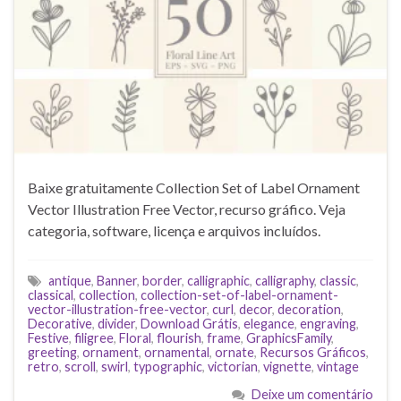
Baixe gratuitamente Collection Set of Label Ornament
Vector Illustration Free Vector, recurso gráfico. Veja
categoria, software, licença e arquivos incluídos.
antique
,
Banner
,
border
,
calligraphic
,
calligraphy
,
classic
,
classical
,
collection
,
collection-set-of-label-ornament-
vector-illustration-free-vector
,
curl
,
decor
,
decoration
,
Decorative
,
divider
,
Download Grátis
,
elegance
,
engraving
,
Festive
,
filigree
,
Floral
,
flourish
,
frame
,
GraphicsFamily
,
greeting
,
ornament
,
ornamental
,
ornate
,
Recursos Gráficos
,
retro
,
scroll
,
swirl
,
typographic
,
victorian
,
vignette
,
vintage
Deixe um comentário