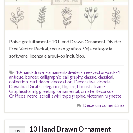
Baixe gratuitamente 10 Hand Drawn Ornament Divider
Free Vector Pack 4, recurso gráfico. Veja categoria,
software, licença e arquivos incluídos.
10-hand-drawn-ornament-divider-free-vector-pack-4
,
antique
,
border
,
calligraphic
,
calligraphy
,
classic
,
classical
,
collection
,
curl
,
decor
,
decoration
,
Decorative
,
doodle
,
Download Grátis
,
elegance
,
filigree
,
flourish
,
frame
,
GraphicsFamily
,
greeting
,
ornamental
,
ornate
,
Recursos
Gráficos
,
retro
,
scroll
,
swirl
,
typographic
,
victorian
,
vignette
Deixe um comentário
10 Hand Drawn Ornament
JUN