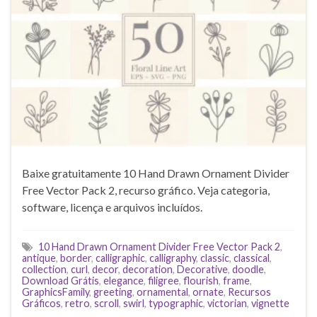
Baixe gratuitamente 10 Hand Drawn Ornament Divider
Free Vector Pack 2, recurso gráfico. Veja categoria,
software, licença e arquivos incluídos.
10 Hand Drawn Ornament Divider Free Vector Pack 2
,
antique
,
border
,
calligraphic
,
calligraphy
,
classic
,
classical
,
collection
,
curl
,
decor
,
decoration
,
Decorative
,
doodle
,
Download Grátis
,
elegance
,
filigree
,
flourish
,
frame
,
GraphicsFamily
,
greeting
,
ornamental
,
ornate
,
Recursos
Gráficos
,
retro
,
scroll
,
swirl
,
typographic
,
victorian
,
vignette