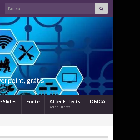
Search for:
rpoint, grátis
 Slides
Fonte
After Effects
DMCA
After Effects