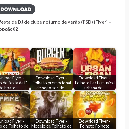
festa de DJ de clube noturno de verão (PSD) (Flyer) –
opção02
nload Flyer -
Download Flyer -
Download Flyer -
o de festa de DJ
Folheto promocional
Folheto Festa musical
de boate…
de negócios de…
urbana de…
nload Flyer -
Download Flyer -
Download Flyer -
o de Folheto de
Modelo de Folheto de
Folheto Folheto