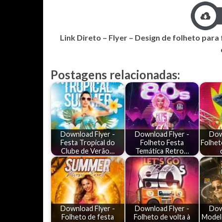
Link Direto – Flyer – Design de folheto para 
Postagens relacionadas:
Download Flyer -
Download Flyer -
Dow
Festa Tropical do
Folheto Festa
Folhet
Clube de Verão…
Temática Retro…
Download Flyer -
Download Flyer -
Dow
Folheto de festa
Folheto de volta à
Model