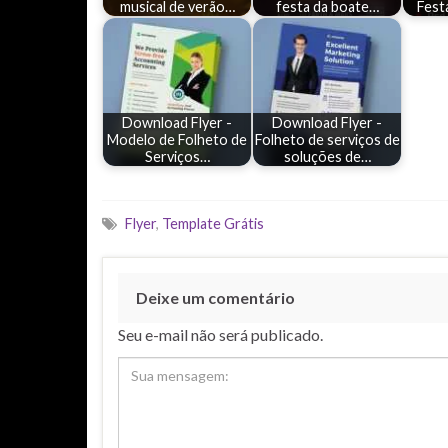
musical de verão…
festa da boate…
Fes
Download Flyer -
Download Flyer -
Modelo de Folheto de
Folheto de serviços de
Serviços…
soluções de…
Flyer
,
Template Grátis
Deixe um comentário
Seu e-mail não será publicado.