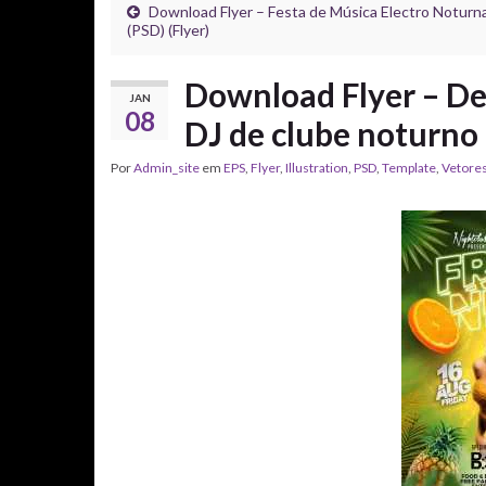
Download Flyer – Festa de Música Electro Noturn
(PSD) (Flyer)
Download Flyer – Des
JAN
08
DJ de clube noturno 
Por
Admin_site
em
EPS
,
Flyer
,
Illustration
,
PSD
,
Template
,
Vetore