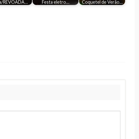
ta/REVOADA…
Festa eletro…
Coquetel de Verão…