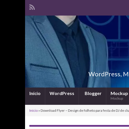
WordPress, Ma
Início
WordPress
Blogger
Mockup
Mockup
Início
»
Download Flyer – Design de folheto para festa de DJ de cl