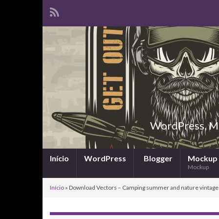
WordPress, Ma
Início
WordPress
Blogger
Mockup
Mockup
Início
»
Download Vectors – Camping summer and nature vintage l