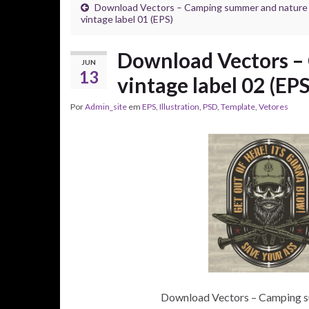
Download Vectors – Camping summer and nature
vintage label 01 (EPS)
Download Vectors –
JUN
13
vintage label 02 (EPS
Por
Admin_site
em
EPS
,
Illustration
,
PSD
,
Template
,
Vetores
Download Vectors – Camping su