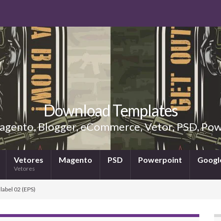
Download Templates
gento, Blogger, eCommerce, Vetor, PSD, Powe
Vetores
Magento
PSD
Powerpoint
Google
Vetores
abel 02 (EPS)