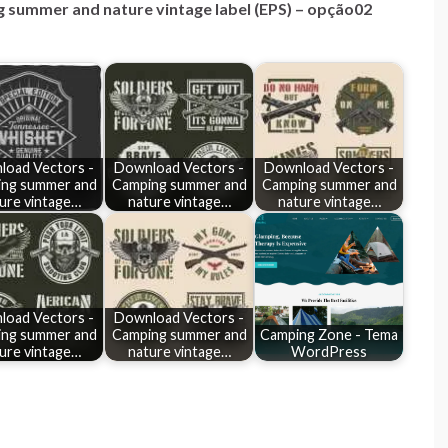
 summer and nature vintage label (EPS) – opção02
load Vectors -
Download Vectors -
Download Vectors -
ng summer and
Camping summer and
Camping summer and
ure vintage…
nature vintage…
nature vintage…
load Vectors -
Download Vectors -
ng summer and
Camping summer and
Camping Zone - Tema
ure vintage…
nature vintage…
WordPress