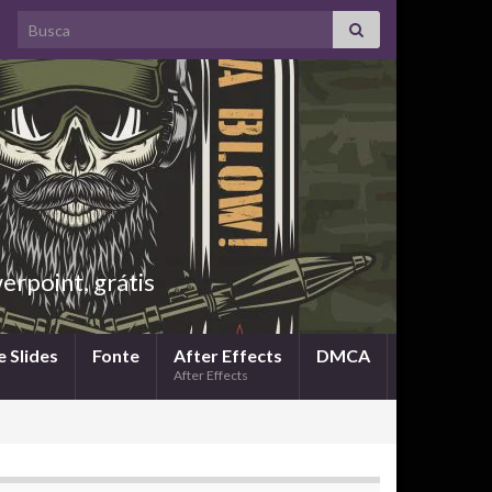
Search for:
rpoint, grátis
 Slides
Fonte
After Effects
DMCA
After Effects